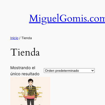
Saltar
al
MiguelGomis.co
contenido
Inicio
/ Tienda
Tienda
Mostrando el
único resultado